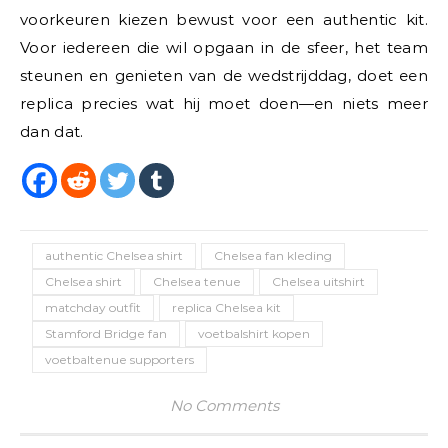
voorkeuren kiezen bewust voor een authentic kit.
Voor iedereen die wil opgaan in de sfeer, het team
steunen en genieten van de wedstrijddag, doet een
replica precies wat hij moet doen—en niets meer
dan dat.
authentic Chelsea shirt
Chelsea fan kleding
Chelsea shirt
Chelsea tenue
Chelsea uitshirt
matchday outfit
replica Chelsea kit
Stamford Bridge fan
voetbalshirt kopen
voetbaltenue supporters
No Comments