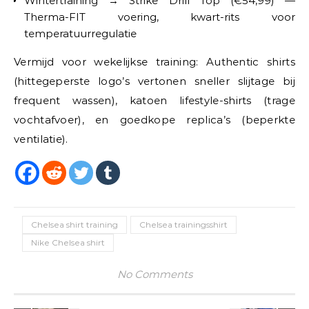
Wintertraining → Strike Drill Top (€54,99) —
Therma-FIT voering, kwart-rits voor
temperatuurregulatie
Vermijd voor wekelijkse training: Authentic shirts
(hittegeperste logo’s vertonen sneller slijtage bij
frequent wassen), katoen lifestyle-shirts (trage
vochtafvoer), en goedkope replica’s (beperkte
ventilatie).
Chelsea shirt training
Chelsea trainingsshirt
Nike Chelsea shirt
No Comments