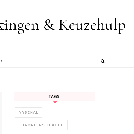
jkingen & Keuzehulp
D
TAGS
ARSENAL
CHAMPIONS LEAGUE