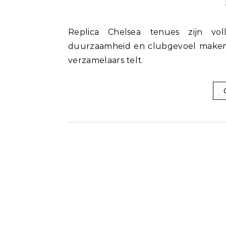
Replica Chelsea tenues zijn volledig geaccepteerd op wedstrijddagen. Comfort,
duurzaamheid en clubgevoel maken ze
verzamelaars telt.