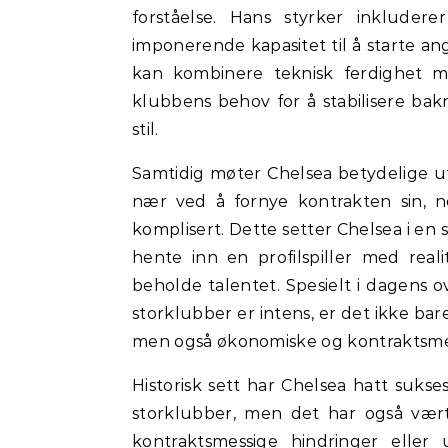
forståelse. Hans styrker inkludere
imponerende kapasitet til å starte ang
kan kombinere teknisk ferdighet m
klubbens behov for å stabilisere bak
stil.
Samtidig møter Chelsea betydelige utf
nær ved å fornye kontrakten sin, 
komplisert. Dette setter Chelsea i e
hente inn en profilspiller med real
beholde talentet. Spesielt i dagens
storklubber er intens, er det ikke bar
men også økonomiske og kontraktsmes
Historisk sett har Chelsea hatt suks
storklubber, men det har også vært
kontraktsmessige hindringer eller 