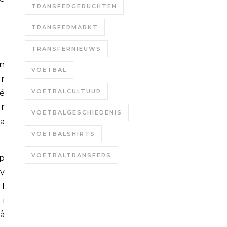
TRANSFERGERUCHTEN
TRANSFERMARKT
TRANSFERNIEUWS
en
VOETBAL
or
VOETBALCULTUUR
ué
er
VOETBALGESCHIEDENIS
a
VOETBALSHIRTS
VOETBALTRANSFERS
ep
av
 I
i
 å