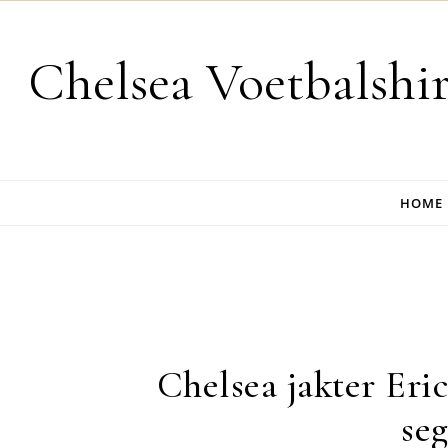
Skip to content
Chelsea Voetbalshi
HOME
Chelsea jakter Eri
se