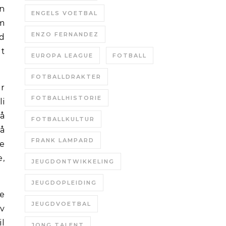
n
ENGELS VOETBAL
om
ENZO FERNANDEZ
d
rt
EUROPA LEAGUE
FOTBALL
FOTBALLDRAKTER
er
FOTBALLHISTORIE
i
 å
FOTBALLKULTUR
 å
FRANK LAMPARD
ke
e,
JEUGDONTWIKKELING
JEUGDOPLEIDING
ke
JEUGDVOETBAL
v
l
JONG TALENT