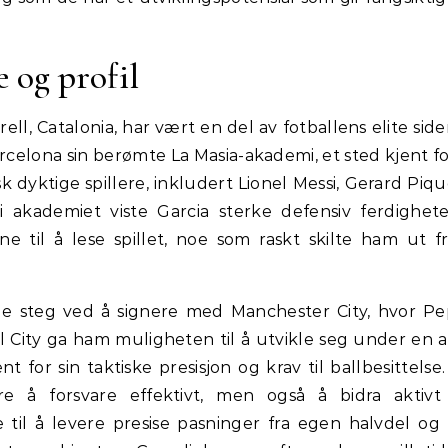
e og profil
rell, Catalonia, har vært en del av fotballens elite sid
Barcelona sin berømte La Masia-akademi, et sted kjent f
 dyktige spillere, inkludert Lionel Messi, Gerard Piq
 akademiet viste Garcia sterke defensiv ferdighet
til å lese spillet, noe som raskt skilte ham ut fr
nde steg ved å signere med Manchester City, hvor P
l City ga ham muligheten til å utvikle seg under en 
 for sin taktiske presisjon og krav til ballbesittelse.
re å forsvare effektivt, men også å bidra aktivt 
il å levere presise pasninger fra egen halvdel og