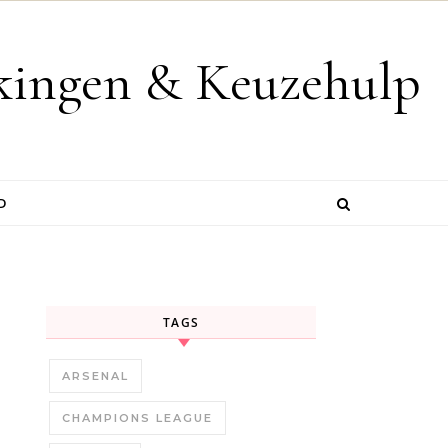
jkingen & Keuzehulp
D
TAGS
ARSENAL
CHAMPIONS LEAGUE