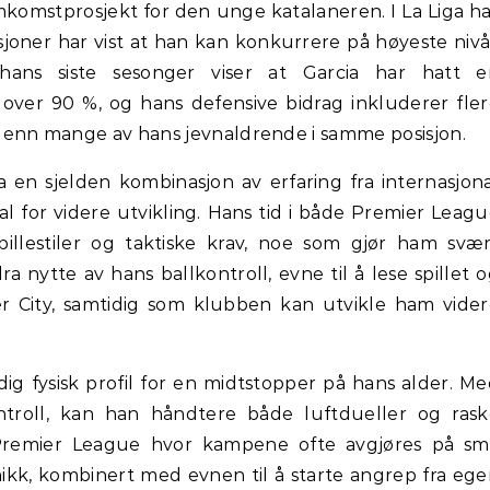
komstprosjekt for den unge katalaneren. I La Liga h
asjoner har vist at han kan konkurrere på høyeste nivå
ra hans siste sesonger viser at Garcia har hatt e
 over 90 %, og hans defensive bidrag inkluderer fle
 enn mange av hans jevnaldrende i samme posisjon.
a en sjelden kombinasjon av erfaring fra internasjon
 for videre utvikling. Hans tid i både Premier Leag
spillestiler og taktiske krav, noe som gjør ham svæ
ra nytte av hans ballkontroll, evne til å lese spillet 
ter City, samtidig som klubben kan utvikle ham vide
ig fysisk profil for en midtstopper på hans alder. M
troll, kan han håndtere både luftdueller og rask
i Premier League hvor kampene ofte avgjøres på sm
ikk, kombinert med evnen til å starte angrep fra eg