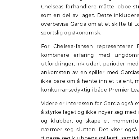
Chelseas forhandlere måtte jobbe st
som en del av laget. Dette inkluder
overbevise Garcia om at et skifte til
sportslig og økonomisk.
For Chelsea-fansen representerer
kombinere erfaring med ungdomme
utfordringer, inkludert perioder med
ankomsten av en spiller med Garcias p
ikke bare om å hente inn et talent
konkurransedyktig i både Premier Le
Videre er interessen for Garcia også e
å styrke laget og ikke nøyer seg med m
og klubber, og skape et momentu
nærmer seg slutten. Det viser også 
tilpasse seg klubbens spillestil, samti