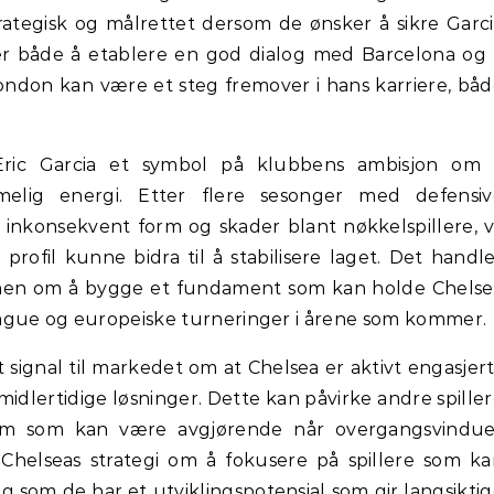
rategisk og målrettet dersom de ønsker å sikre Garc
er både å etablere en god dialog med Barcelona og
 London kan være et steg fremover i hans karriere, bå
 Eric Garcia et symbol på klubbens ambisjon om 
lig energi. Etter flere sesonger med defensiv
 inkonsekvent form og skader blant nøkkelspillere, v
rofil kunne bidra til å stabilisere laget. Det handl
, men om å bygge et fundament som kan holde Chelse
ague og europeiske turneringer i årene som kommer.
t signal til markedet om at Chelsea er aktivt engasjert
idlertidige løsninger. Dette kan påvirke andre spille
m som kan være avgjørende når overgangsvindue
Chelseas strategi om å fokusere på spillere som k
dig som de har et utviklingspotensial som gir langsikti