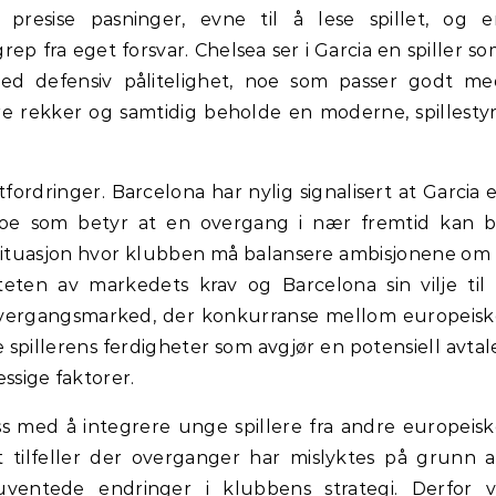
r presise pasninger, evne til å lese spillet, og e
rep fra eget forsvar. Chelsea ser i Garcia en spiller s
ed defensiv pålitelighet, noe som passer godt me
re rekker og samtidig beholde en moderne, spillesty
ordringer. Barcelona har nylig signalisert at Garcia 
noe som betyr at en overgang i nær fremtid kan bl
n situasjon hvor klubben må balansere ambisjonene om
iteten av markedets krav og Barcelona sin vilje til
 overgangsmarked, der konkurranse mellom europeis
e spillerens ferdigheter som avgjør en potensiell avtal
sige faktorer.
ess med å integrere unge spillere fra andre europeis
 tilfeller der overganger har mislyktes på grunn a
uventede endringer i klubbens strategi. Derfor vi