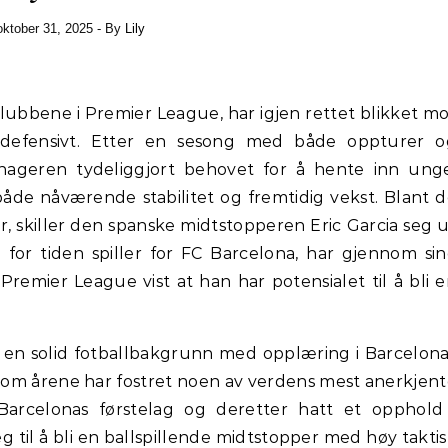
oktober 31, 2025
- By
Lily
klubbene i Premier League, har igjen rettet blikket m
t defensivt. Etter en sesong med både oppturer o
manageren tydeliggjort behovet for å hente inn ung
 både nåværende stabilitet og fremtidig vekst. Blant 
r, skiller den spanske midtstopperen Eric Garcia seg 
 for tiden spiller for FC Barcelona, har gjennom si
 Premier League vist at han har potensialet til å bli 
r en solid fotballbakgrunn med opplæring i Barcelon
om årene har fostret noen av verdens mest anerkjen
 Barcelonas førstelag og deretter hatt et opphold 
eg til å bli en ballspillende midtstopper med høy takti