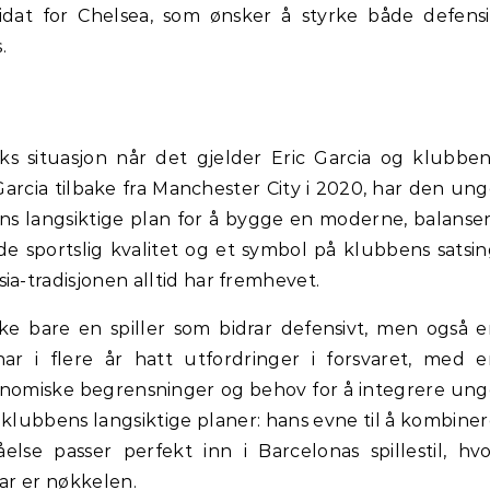
didat for Chelsea, som ønsker å styrke både defens
.
s situasjon når det gjelder Eric Garcia og klubbe
Garcia tilbake fra Manchester City i 2020, har den un
ns langsiktige plan for å bygge en moderne, balanse
åde sportslig kvalitet og et symbol på klubbens satsi
ia-tradisjonen alltid har fremhevet.
kke bare en spiller som bidrar defensivt, men også 
har i flere år hatt utfordringer i forsvaret, med 
konomiske begrensninger og behov for å integrere un
 i klubbens langsiktige planer: hans evne til å kombine
else passer perfekt inn i Barcelonas spillestil, hv
var er nøkkelen.