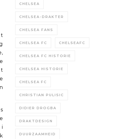
CHELSEA
CHELSEA-DRAKTER
CHELSEA FANS
ot
CHELSEA FC
CHELSEAFC
g
e,
CHELSEA FC HISTORIE
de
CHELSEA HISTORIE
ut
ne
CHELSEA FC
en
CHRISTIAN PULISIC
DIDIER DROGBA
as
te
DRAKTDESIGN
i
DUURZAAMHEID
sk