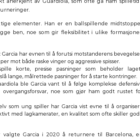
t anerkjent av Guardiola, som ofte ga ham spilletid
urneringer.
viktige elementer. Han er en ballspillende midtstopp
e ben, noe som gir fleksibilitet i ulike formasjone
: Garcia har evnen til å forutsi motstanderens bevegelse
pper mot både raske vinger og aggressive spisser.
pille korte, presise pasninger som beholder laget
slå lange, målrettede pasninger for å starte kontringer.
rdiola ble Garcia vant til å følge komplekse defensi
g overgangsforsvar, noe som gjør ham godt rustet f
Selv som ung spiller har Garcia vist evne til å organise
tivt med lagkamerater, en kvalitet som ofte skiller go
 valgte Garcia i 2020 å returnere til Barcelona, 