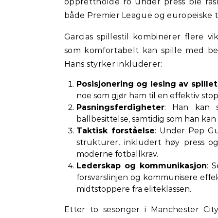
opprettholde ro under press ble rask
både Premier League og europeiske t
Garcias spillestil kombinerer flere 
som komfortabelt kan spille med begg
Hans styrker inkluderer:
Posisjonering og lesing av spillet
noe som gjør ham til en effektiv sto
Pasningsferdigheter
: Han kan s
ballbesittelse, samtidig som han kan 
Taktisk forståelse
: Under Pep Gua
strukturer, inkludert høy press o
moderne fotballkrav.
Lederskap og kommunikasjon
: 
forsvarslinjen og kommunisere effek
midtstoppere fra eliteklassen.
Etter to sesonger i Manchester City