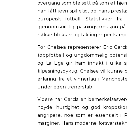
overgang som ble sett på som et hjem
han fått jevn spilletid, og hans prest
europeisk fotball. Statistikker f
gjennomsnittlig pasningspresisjon på
nøkkelblokker og taklinger per kamp
For Chelsea representerer Eric Garci
toppfotball og ungdommelig potensial
og La Liga gir ham innsikt i ulike 
tilpasningsdyktig. Chelsea vil kunne d
erfaring fra et vinnerlag i Manches
under egen trenerstab.
Videre har Garcia en bemerkelsesverd
høyde, hurtighet og god kroppskon
angripere, noe som er essensielt 
marginer. Hans moderne forsvarstekn