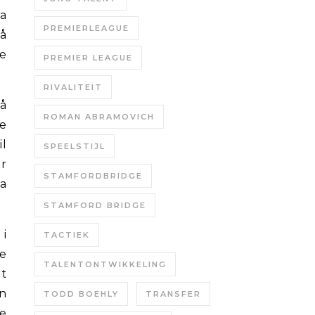
ia
PREMIERLEAGUE
 å
de
PREMIER LEAGUE
RIVALITEIT
å
ROMAN ABRAMOVICH
e
il
SPEELSTIJL
er
STAMFORDBRIDGE
a
STAMFORD BRIDGE
 i
TACTIEK
re
TALENTONTWIKKELING
t
an
TODD BOEHLY
TRANSFER
ge