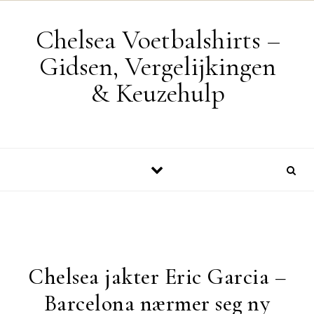
Skip to content
Chelsea Voetbalshirts –
Gidsen, Vergelijkingen
& Keuzehulp
Chelsea jakter Eric Garcia –
Barcelona nærmer seg ny