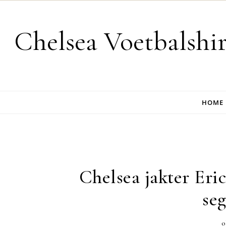
Skip to content
Chelsea Voetbalshi
HOME
Chelsea jakter Eri
se
o