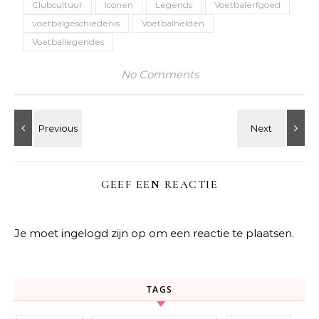
Clubcultuur
Iconen
Legends
Voetbalerfgoed
voetbalgeschiedenis
Voetbalhelden
Voetballegendes
No Comments
GEEF EEN REACTIE
Je moet
ingelogd zijn op
om een reactie te plaatsen.
TAGS