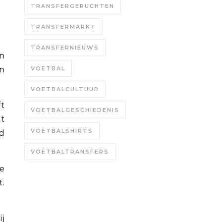
TRANSFERGERUCHTEN
TRANSFERMARKT
TRANSFERNIEUWS
n
jn
VOETBAL
VOETBALCULTUUR
ft
VOETBALGESCHIEDENIS
et
VOETBALSHIRTS
rd
VOETBALTRANSFERS
e
t.
ij