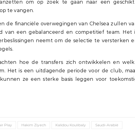
aanzetten om op zoek te gaan naar een geschikt
op te vangen.
 en de financiële overwegingen van Chelsea zullen v
ud van een gebalanceerd en competitief team. Het i
ferbeslissingen neemt om de selectie te versterken 
egels.
achten hoe de transfers zich ontwikkelen en welk
m. Het is een uitdagende periode voor de club, maa
s kunnen ze een sterke basis leggen voor toekomst
air Play
Hakim Ziyech
Kalidou Koulibaly
Saudi-Arabië