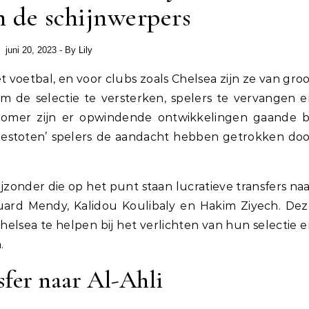
n de schijnwerpers
juni 20, 2023
- By
Lily
m de selectie te versterken, spelers te vervangen 
 zomer zijn er opwindende ontwikkelingen gaande bi
tgestoten’ spelers de aandacht hebben getrokken do
 bijzonder die op het punt staan lucratieve transfers na
uard Mendy, Kalidou Koulibaly en Hakim Ziyech. De
elsea te helpen bij het verlichten van hun selectie 
.
fer naar Al-Ahli