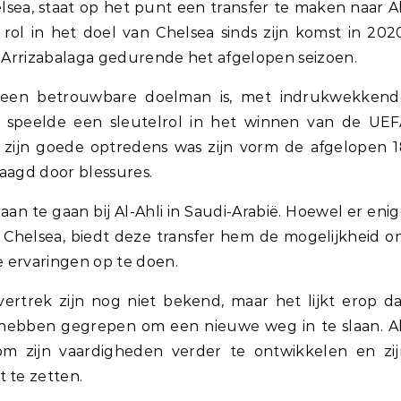
ea, staat op het punt een transfer te maken naar A
rol in het doel van Chelsea sinds zijn komst in 202
a Arrizabalaga gedurende het afgelopen seizoen.
ij een betrouwbare doelman is, met indrukwekkend
ij speelde een sleutelrol in het winnen van de UE
zijn goede optredens was zijn vorm de afgelopen 1
aagd door blessures.
an te gaan bij Al-Ahli in Saudi-Arabië. Hoewel er eni
bij Chelsea, biedt deze transfer hem de mogelijkheid 
e ervaringen op te doen.
rtrek zijn nog niet bekend, maar het lijkt erop d
 hebben gegrepen om een nieuwe weg in te slaan. A
om zijn vaardigheden verder te ontwikkelen en zij
 te zetten.