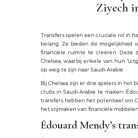
Ziyech i
Transfers spelen een cruciale rol in het voetbal, en voor clubs zoals Chelsea zijn ze van groot
belang. Ze bieden de mogelijkheid o
financiële ruimte te creëren. Deze
Chelsea, waarbij enkele van hun ‘ui
op weg te zijn naar Saudi-Arabië.
Bij Chelsea zijn er drie spelers in het
clubs in Saudi-Arabië te maken: Édo
transfers hebben het potentieel om Ch
het vrijmaken van financiële middelen
Édouard Mendy’s trans