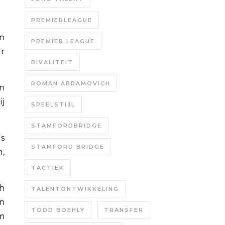
PREMIERLEAGUE
en
PREMIER LEAGUE
ar
RIVALITEIT
ROMAN ABRAMOVICH
en
ij
SPEELSTIJL
STAMFORDBRIDGE
is
STAMFORD BRIDGE
n,
TACTIEK
ch
TALENTONTWIKKELING
en
TODD BOEHLY
TRANSFER
m