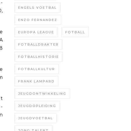
l-
ENGELS VOETBAL
0,
ENZO FERNANDEZ
e
EUROPA LEAGUE
FOTBALL
FA
FOTBALLDRAKTER
8
FOTBALLHISTORIE
ge
FOTBALLKULTUR
om
FRANK LAMPARD
JEUGDONTWIKKELING
at
l-
JEUGDOPLEIDING
n
JEUGDVOETBAL
JONG TALENT