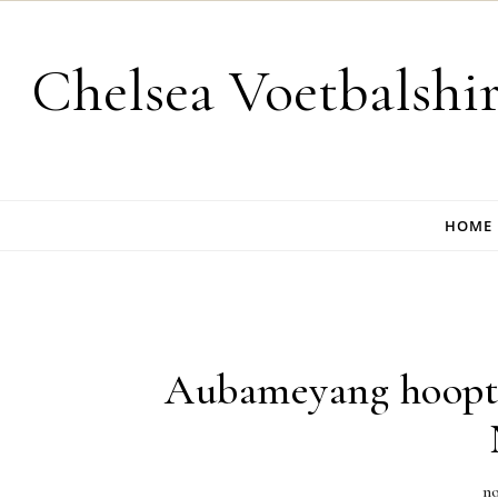
Skip to content
Chelsea Voetbalshi
HOME
Aubameyang hoopt i
no