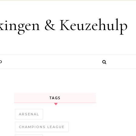
jkingen & Keuzehulp
D
TAGS
ARSENAL
CHAMPIONS LEAGUE