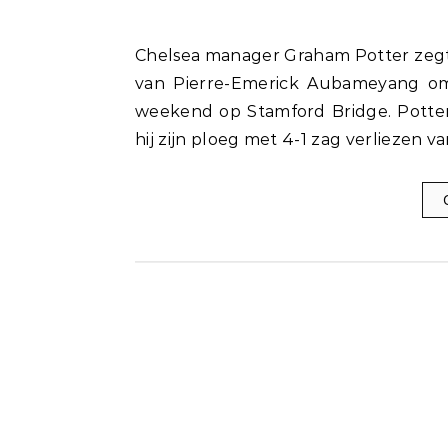
Chelsea manager Graham Potter zegt dat er meer nodig is dan alleen de brandende prikkel
van Pierre-Emerick Aubameyang om 
weekend op Stamford Bridge. Potter,
hij zijn ploeg met 4-1 zag verliezen v