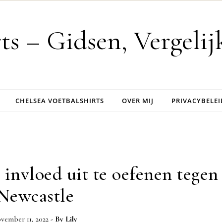
rts – Gidsen, Vergeli
CHELSEA VOETBALSHIRTS
OVER MIJ
PRIVACYBELEI
nvloed uit te oefenen tegen
Newcastle
vember 11, 2022
- By
Lily