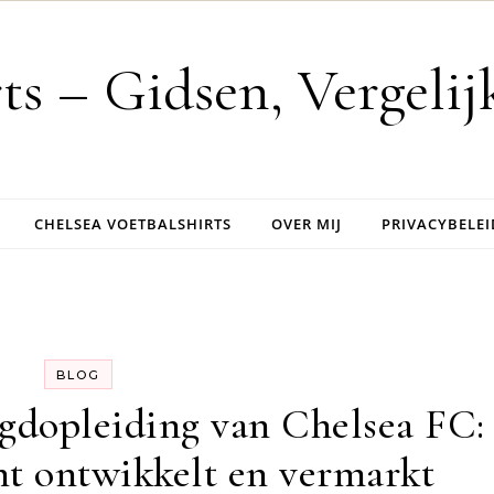
rts – Gidsen, Vergeli
CHELSEA VOETBALSHIRTS
OVER MIJ
PRIVACYBELEI
BLOG
ugdopleiding van Chelsea FC:
nt ontwikkelt en vermarkt