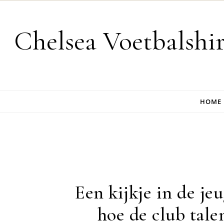
Skip to content
Chelsea Voetbalshi
HOME
Een kijkje in de je
hoe de club tale