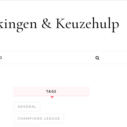
jkingen & Keuzehulp
D
TAGS
ARSENAL
CHAMPIONS LEAGUE