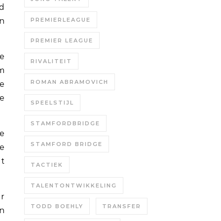
d
n
PREMIERLEAGUE
PREMIER LEAGUE
he
RIVALITEIT
om
ROMAN ABRAMOVICH
he
te
SPEELSTIJL
STAMFORDBRIDGE
ke
STAMFORD BRIDGE
ge
at
TACTIEK
TALENTONTWIKKELING
r
TODD BOEHLY
TRANSFER
n