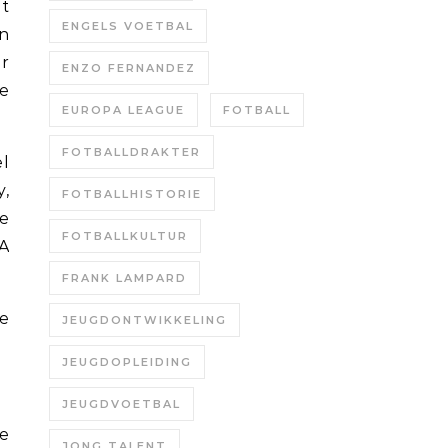
t
ENGELS VOETBAL
en
or
ENZO FERNANDEZ
de
EUROPA LEAGUE
FOTBALL
FOTBALLDRAKTER
l
,
FOTBALLHISTORIE
e
FOTBALLKULTUR
A
FRANK LAMPARD
de
JEUGDONTWIKKELING
JEUGDOPLEIDING
JEUGDVOETBAL
e
JONG TALENT