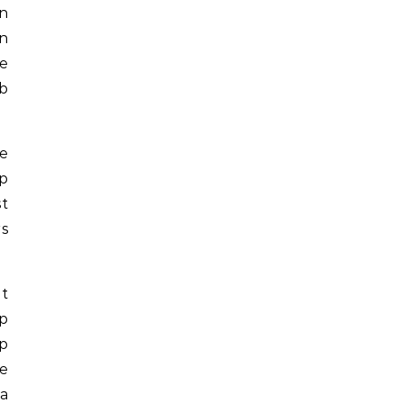
en
en
e
ub
e
op
st
rs
t
op
op
te
a