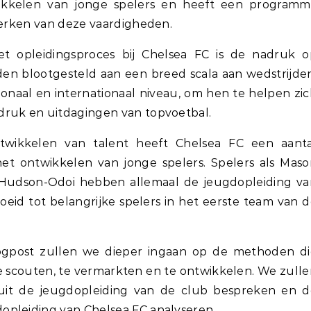
ikkelen van jonge spelers en heeft een programm
sterken van deze vaardigheden.
et opleidingsproces bij Chelsea FC is de nadruk o
den blootgesteld aan een breed scala aan wedstrijde
ionaal en internationaal niveau, om hen te helpen zi
druk en uitdagingen van topvoetbal.
wikkelen van talent heeft Chelsea FC een aanta
et ontwikkelen van jonge spelers. Spelers als Mas
udson-Odoi hebben allemaal de jeugdopleiding va
oeid tot belangrijke spelers in het eerste team van 
logpost zullen we dieper ingaan op de methoden di
e scouten, te vermarkten en te ontwikkelen. We zull
uit de jeugdopleiding van de club bespreken en d
opleiding van Chelsea FC analyseren.