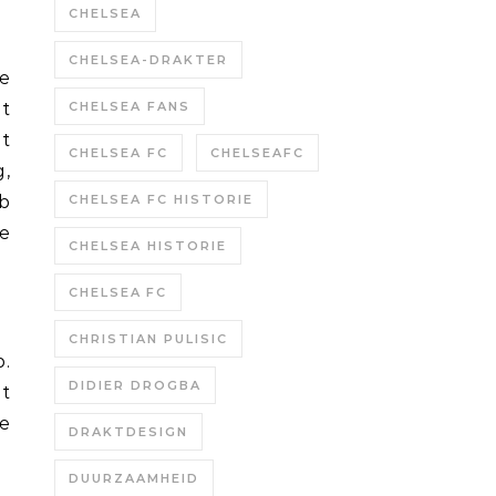
CHELSEA
CHELSEA-DRAKTER
t
CHELSEA FANS
lt
CHELSEA FC
CHELSEAFC
g,
b
CHELSEA FC HISTORIE
e
CHELSEA HISTORIE
CHELSEA FC
CHRISTIAN PULISIC
b.
DIDIER DROGBA
et
e
DRAKTDESIGN
DUURZAAMHEID