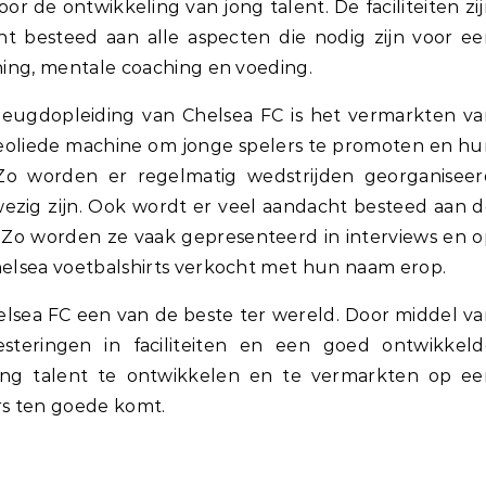
r de ontwikkeling van jong talent. De faciliteiten zi
cht besteed aan alle aspecten die nodig zijn voor e
ining, mentale coaching en voeding.
jeugdopleiding van Chelsea FC is het vermarkten v
geoliede machine om jonge spelers te promoten en h
Zo worden er regelmatig wedstrijden georganiseer
wezig zijn. Ook wordt er veel aandacht besteed aan 
Zo worden ze vaak gepresenteerd in interviews en 
Chelsea voetbalshirts verkocht met hun naam erop.
helsea FC een van de beste ter wereld. Door middel v
esteringen in faciliteiten en een goed ontwikkeld
jong talent te ontwikkelen en te vermarkten op ee
rs ten goede komt.