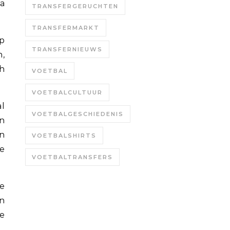
a
TRANSFERGERUCHTEN
TRANSFERMARKT
p
TRANSFERNIEUWS
n,
ch
VOETBAL
VOETBALCULTUUR
l
VOETBALGESCHIEDENIS
on
n
VOETBALSHIRTS
de
VOETBALTRANSFERS
e
en
e