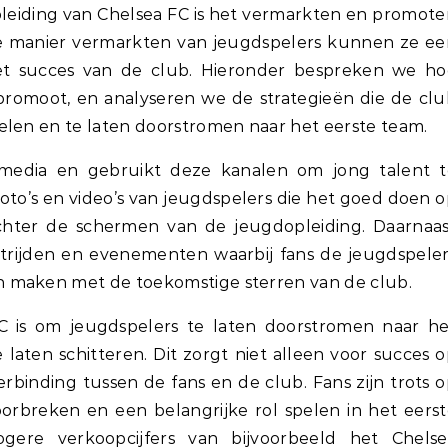
pleiding van Chelsea FC is het vermarkten en promot
ste manier vermarkten van jeugdspelers kunnen ze e
het succes van de club. Hieronder bespreken we ho
promoot, en analyseren we de strategieën die de cl
elen en te laten doorstromen naar het eerste team.
e media en gebruikt deze kanalen om jong talent t
oto’s en video’s van jeugdspelers die het goed doen 
achter de schermen van de jeugdopleiding. Daarnaa
trijden en evenementen waarbij fans de jeugdspele
 maken met de toekomstige sterren van de club.
C is om jeugdspelers te laten doorstromen naar he
laten schitteren. Dit zorgt niet alleen voor succes 
rbinding tussen de fans en de club. Fans zijn trots 
orbreken en een belangrijke rol spelen in het eers
gere verkoopcijfers van bijvoorbeeld het Chelse