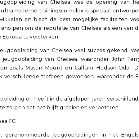
jeugdopleiding van Chelsea was de opening van he
 ultramoderne trainingscomplex is speciaal ontworp
wikkelen en biedt de best mogelijke faciliteiten vo
 geholpen om de reputatie van Chelsea als een van 
n Europa te versterken.
jeugdopleiding van Chelsea veel succes gekend. Vee
e jeugdopleiding van Chelsea, waaronder John Terry
nten zoals Mason Mount en Callum Hudson-Odoi. D
ok verschillende trofeeën gewonnen, waaronder de F
.
dopleiding en heeft in de afgelopen jaren verschillen
e zorgen dat het blijft groeien en verbeteren.
lsea FC
t gerenommeerde jeugdopleidingen in het Engels