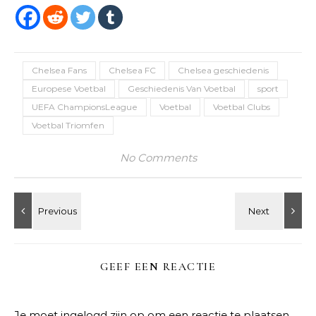
Chelsea Fans
Chelsea FC
Chelsea geschiedenis
Europese Voetbal
Geschiedenis Van Voetbal
sport
UEFA ChampionsLeague
Voetbal
Voetbal Clubs
Voetbal Triomfen
No Comments
GEEF EEN REACTIE
Je moet
ingelogd zijn op
om een reactie te plaatsen.