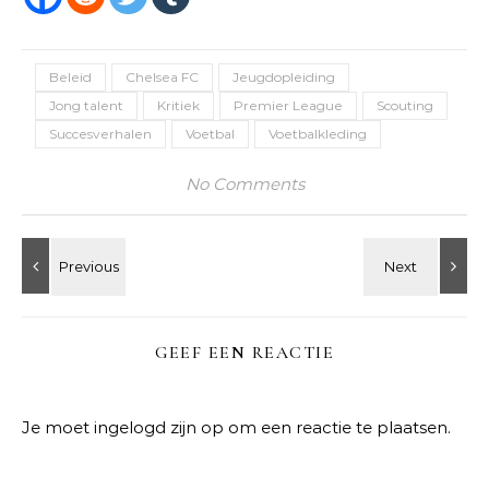
Beleid
Chelsea FC
Jeugdopleiding
Jong talent
Kritiek
Premier League
Scouting
Succesverhalen
Voetbal
Voetbalkleding
No Comments
GEEF EEN REACTIE
Je moet
ingelogd zijn op
om een reactie te plaatsen.