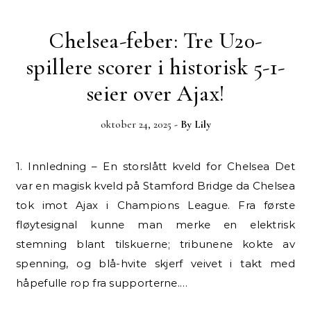
Chelsea-feber: Tre U20-
spillere scorer i historisk 5-1-
seier over Ajax!
oktober 24, 2025
- By
Lily
1. Innledning – En storslått kveld for Chelsea Det
var en magisk kveld på Stamford Bridge da Chelsea
tok imot Ajax i Champions League. Fra første
fløytesignal kunne man merke en elektrisk
stemning blant tilskuerne; tribunene kokte av
spenning, og blå-hvite skjerf veivet i takt med
håpefulle rop fra supporterne.…