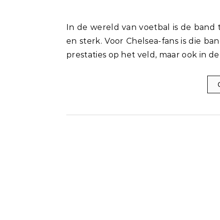
In de wereld van voetbal is de band tussen fans en hun favoriete club vaak diepgeworteld
en sterk. Voor Chelsea-fans is die ban
prestaties op het veld, maar ook in d