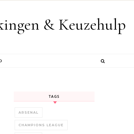
jkingen & Keuzehulp
D
TAGS
ARSENAL
CHAMPIONS LEAGUE