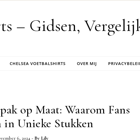
rts – Gidsen, Vergeli
CHELSEA VOETBALSHIRTS
OVER MIJ
PRIVACYBELEI
spak op Maat: Waarom Fans
n in Unieke Stukken
vember 6, 2024
- By
Lily