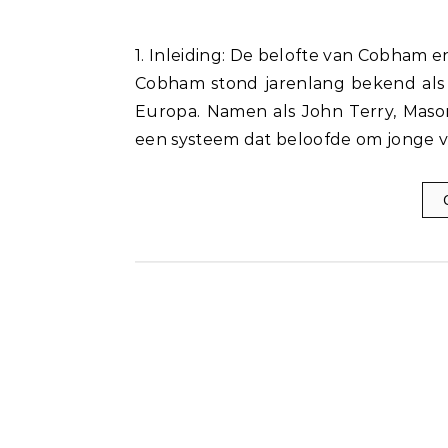
1. Inleiding: De belofte van Cobham en de realiteit van Lewis Hall Chelsea’s jeugdacademie in
Cobham stond jarenlang bekend als 
Europa. Namen als John Terry, Maso
een systeem dat beloofde om jonge v