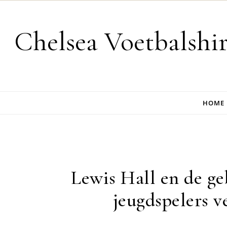
Skip to content
Chelsea Voetbalshi
HOME
Lewis Hall en de ge
jeugdspelers v