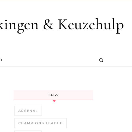
jkingen & Keuzehulp
D
TAGS
s
ARSENAL
CHAMPIONS LEAGUE