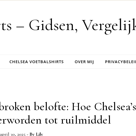
rts – Gidsen, Vergeli
CHELSEA VOETBALSHIRTS
OVER MIJ
PRIVACYBELEI
broken belofte: Hoe Chelsea’
erworden tot ruilmiddel
april 30, 2025
- By
Lily