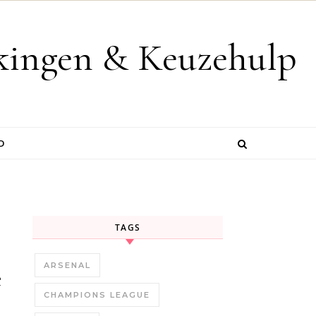
jkingen & Keuzehulp
D
TAGS
ARSENAL
e
CHAMPIONS LEAGUE