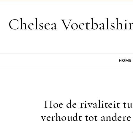
Skip to content
Chelsea Voetbalshi
HOME
Hoe de rivaliteit t
verhoudt tot andere