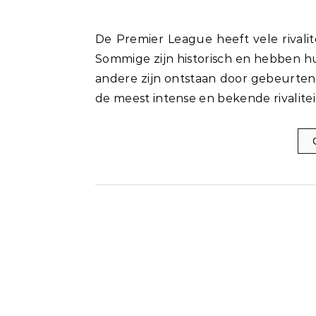
De Premier League heeft vele rivaliteiten en derby’s die over de hele wereld bekend zijn.
Sommige zijn historisch en hebben hun
andere zijn ontstaan door gebeurten
de meest intense en bekende rivalitei