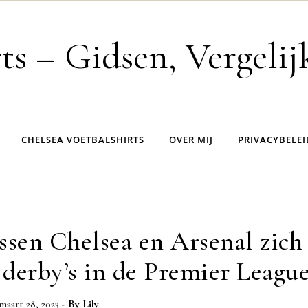
rts – Gidsen, Vergeli
CHELSEA VOETBALSHIRTS
OVER MIJ
PRIVACYBELEI
ussen Chelsea en Arsenal zich
 derby’s in de Premier Leagu
maart 28, 2023
- By
Lily