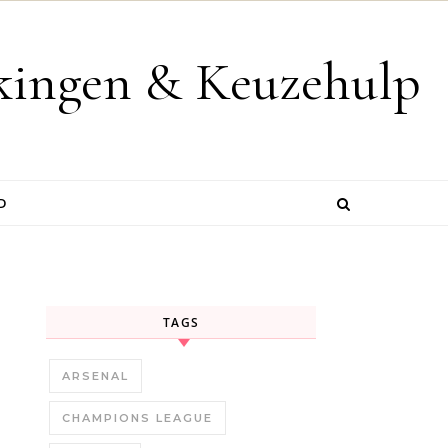
jkingen & Keuzehulp
D
TAGS
ARSENAL
CHAMPIONS LEAGUE