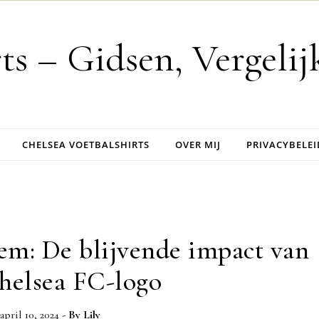
rts – Gidsen, Vergeli
CHELSEA VOETBALSHIRTS
OVER MIJ
PRIVACYBELEI
em: De blijvende impact van
helsea FC-logo
april 10, 2024
- By
Lily