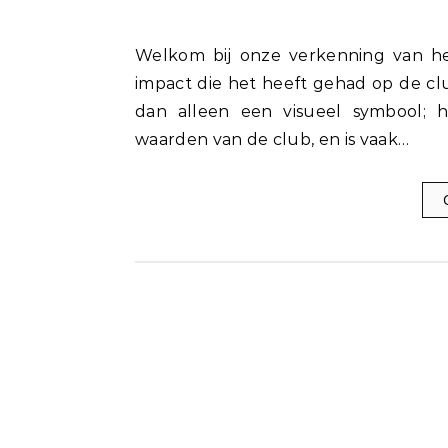
Welkom bij onze verkenning van het tijdloze embleem van Chelsea FC en de blijvende
impact die het heeft gehad op de cl
dan alleen een visueel symbool; h
waarden van de club, en is vaak…