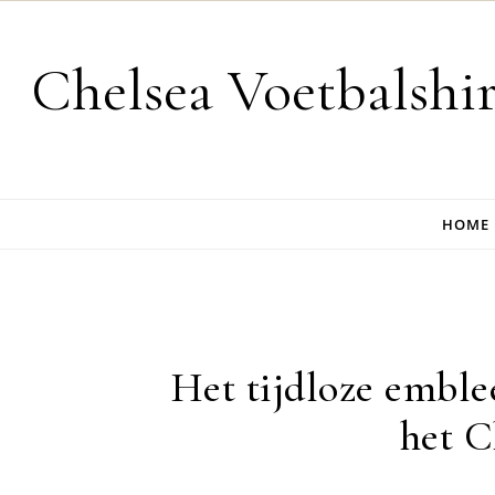
Skip to content
Chelsea Voetbalshi
HOME
Het tijdloze emble
het C