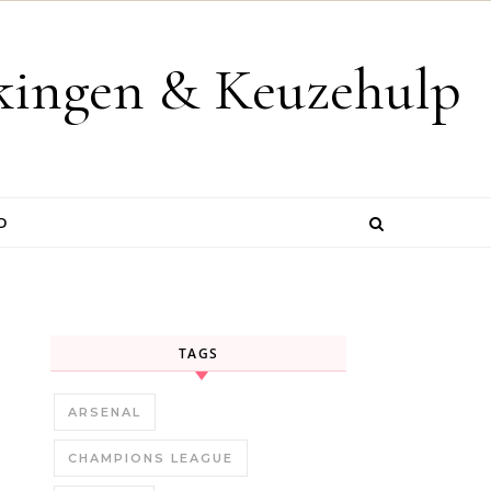
jkingen & Keuzehulp
D
TAGS
ARSENAL
CHAMPIONS LEAGUE