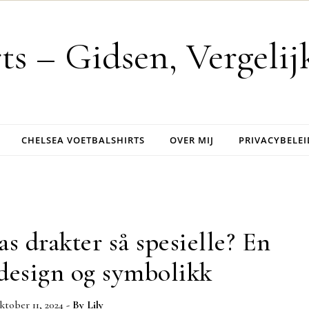
rts – Gidsen, Vergeli
CHELSEA VOETBALSHIRTS
OVER MIJ
PRIVACYBELEI
s drakter så spesielle? En
design og symbolikk
ktober 11, 2024
- By
Lily