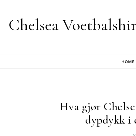
Skip to content
Chelsea Voetbalshi
HOME
Hva gjør Chelsea
dypdykk i 
o