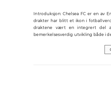
Introduksjon: Chelsea FC er en av Englands mest suksessrike fotballklubber, og deres blå
drakter har blitt et ikon i fotballv
draktene vært en integrert del 
bemerkelsesverdig utvikling både i d