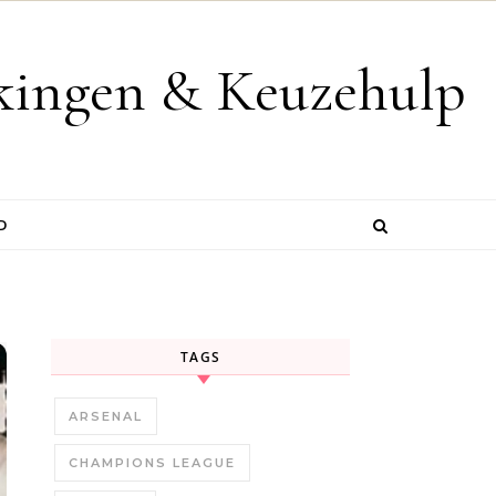
jkingen & Keuzehulp
D
TAGS
ARSENAL
CHAMPIONS LEAGUE