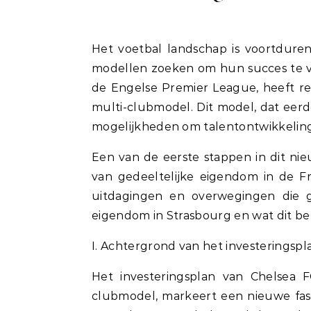
Het voetbal landschap is voortdurend in beweging, met clubs die nieuwe strategieën en
modellen zoeken om hun succes te ve
de Engelse Premier League, heeft re
multi-clubmodel. Dit model, dat eerde
mogelijkheden om talentontwikkeling 
Een van de eerste stappen in dit ni
van gedeeltelijke eigendom in de F
uitdagingen en overwegingen die 
eigendom in Strasbourg en wat dit be
I. Achtergrond van het investeringspl
Het investeringsplan van Chelsea 
clubmodel, markeert een nieuwe fase 