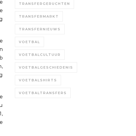
ve
TRANSFERGERUCHTEN
de
TRANSFERMARKT
g
TRANSFERNIEUWS
e
VOETBAL
en
VOETBALCULTUUR
b
n,
VOETBALGESCHIEDENIS
rg
VOETBALSHIRTS
VOETBALTRANSFERS
de
au
1,
de