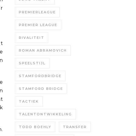
er
PREMIERLEAGUE
PREMIER LEAGUE
RIVALITEIT
t
ROMAN ABRAMOVICH
de
n
SPEELSTIJL
STAMFORDBRIDGE
de
STAMFORD BRIDGE
an
t
TACTIEK
k
TALENTONTWIKKELING
TODD BOEHLY
TRANSFER
n.