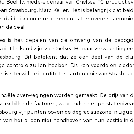
odd Boehly, mede-eigenaar van Chelsea FC, productie
an Strasbourg, Marc Keller. Het is belangrijk dat bei
en duidelijk communiceren en dat er overeenstemmin
n de deal.
oces is het bepalen van de omvang van de beoogd
 niet bekend zijn, zal Chelsea FC naar verwachting e
rasbourg. Dit betekent dat ze een deel van de clu
ige controle zullen hebben. Dit kan voordelen biede
tise, terwijl de identiteit en autonomie van Strasbou
nanciële overwegingen worden gemaakt. De prijs van 
verschillende factoren, waaronder het prestatienive
sbourg vijf punten boven de degradatiezone in Ligue 
en van het al dan niet handhaven van hun positie in 