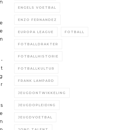
n
ENGELS VOETBAL
ENZO FERNANDEZ
te
ke
EUROPA LEAGUE
FOTBALL
m
FOTBALLDRAKTER
FOTBALLHISTORIE
d-
t
FOTBALLKULTUR
ng
FRANK LAMPARD
r
JEUGDONTWIKKELING
is
JEUGDOPLEIDING
e
JEUGDVOETBAL
n
en
JONG TALENT