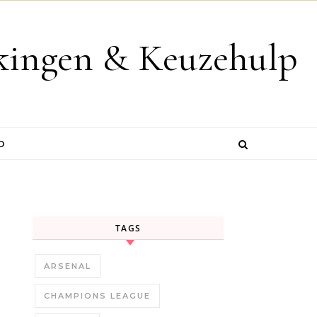
jkingen & Keuzehulp
D
TAGS
ARSENAL
CHAMPIONS LEAGUE