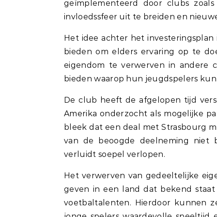
geïmplementeerd door clubs zoals 
invloedssfeer uit te breiden en nieuw
Het idee achter het investeringsplan
bieden om elders ervaring op te doe
eigendom te verwerven in andere cl
bieden waarop hun jeugdspelers kunn
De club heeft de afgelopen tijd versc
Amerika onderzocht als mogelijke p
bleek dat een deal met Strasbourg m
van de beoogde deelneming niet b
verluidt soepel verlopen.
Het verwerven van gedeeltelijke eig
geven in een land dat bekend staat
voetbaltalenten. Hierdoor kunnen z
jonge spelers waardevolle speeltijd