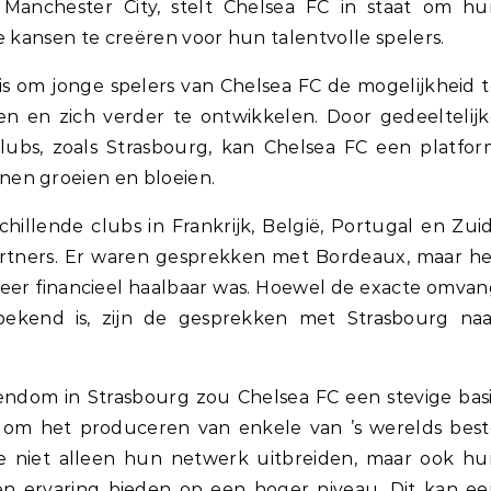
Manchester City, stelt Chelsea FC in staat om hu
e kansen te creëren voor hun talentvolle spelers.
 is om jonge spelers van Chelsea FC de mogelijkheid 
n en zich verder te ontwikkelen. Door gedeeltelij
ubs, zoals Strasbourg, kan Chelsea FC een platfor
en groeien en bloeien.
hillende clubs in Frankrijk, België, Portugal en Zui
artners. Er waren gesprekken met Bordeaux, maar he
eer financieel haalbaar was. Hoewel de exacte omva
ekend is, zijn de gesprekken met Strasbourg naa
endom in Strasbourg zou Chelsea FC een stevige bas
 om het produceren van enkele van ’s werelds best
e niet alleen hun netwerk uitbreiden, maar ook hu
 en ervaring bieden op een hoger niveau. Dit kan e