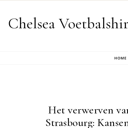
Skip to content
Chelsea Voetbalshi
HOME
Het verwerven van
Strasbourg: Kansen