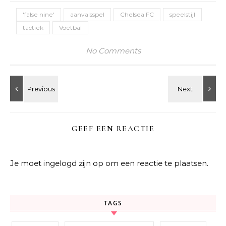
'false nine'
aanvalsspel
Chelsea FC
speelstijl
tactiek
Voetbal
No Comments
GEEF EEN REACTIE
Je moet
ingelogd zijn op
om een reactie te plaatsen.
TAGS