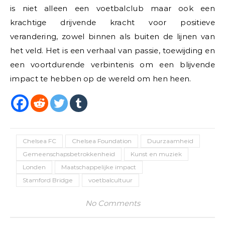
is niet alleen een voetbalclub maar ook een
krachtige drijvende kracht voor positieve
verandering, zowel binnen als buiten de lijnen van
het veld. Het is een verhaal van passie, toewijding en
een voortdurende verbintenis om een blijvende
impact te hebben op de wereld om hen heen.
Chelsea FC
Chelsea Foundation
Duurzaamheid
Gemeenschapsbetrokkenheid
Kunst en muziek
Londen
Maatschappelijke impact
Stamford Bridge
voetbalcultuur
No Comments