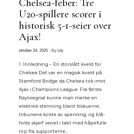
Chelsea-feber: Tre
U20-spillere scorer i
historisk 5-1-seier over
Ajax!
- By
oktober 24, 2025
Lily
1. Innledning – En storslått kveld for
Chelsea Det var en magisk kveld på
Stamford Bridge da Chelsea tok imot
Ajax i Champions League. Fra første
fløytesignal kunne man merke en
elektrisk stemning blant tilskuerne;
tribunene kokte av spenning, og blå-
hvite skjerf veivet i takt med håpefulle
rop fra supporterne.…